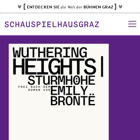
S
[
]
ENTDECKEN SIE
BÜHNEN GRAZ
die Welt der
k
i
p
t
o
c
o
n
t
e
n
t