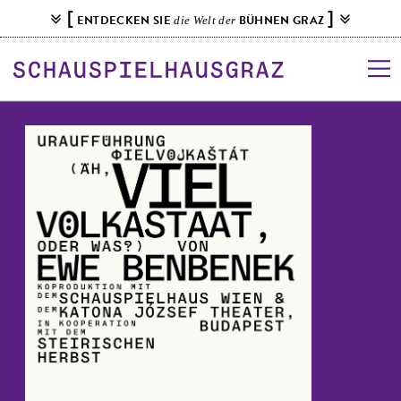
S
[
]
ENTDECKEN SIE
BÜHNEN GRAZ
die Welt der
k
i
p
t
o
c
o
n
t
e
n
t