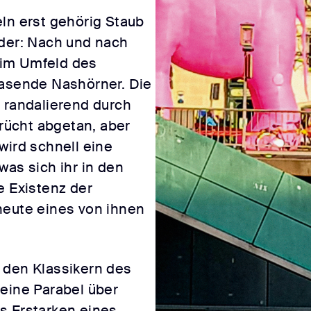
ln erst gehörig Staub
eder: Nach und nach
 im Umfeld des
rasende Nashörner. Die
s randalierend durch
erücht abgetan, aber
wird schnell eine
was sich ihr in den
e Existenz der
heute eines von ihnen
 den Klassikern des
 eine Parabel über
s Erstarken eines