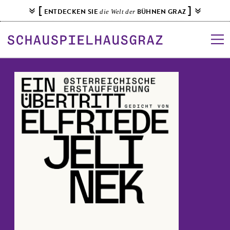
S
[
]
ENTDECKEN SIE
BÜHNEN GRAZ
die Welt der
k
i
p
t
o
c
o
n
t
e
n
t