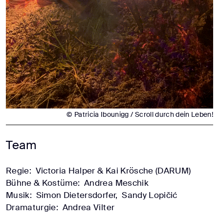
© Patricia Ibounigg / Scroll durch dein Leben!
Team
Regie:
Victoria Halper & Kai Krösche (DARUM)
Bühne & Kostüme:
Andrea Meschik
Musik:
Simon Dietersdorfer,
Sandy Lopičić
Dramaturgie:
Andrea Vilter