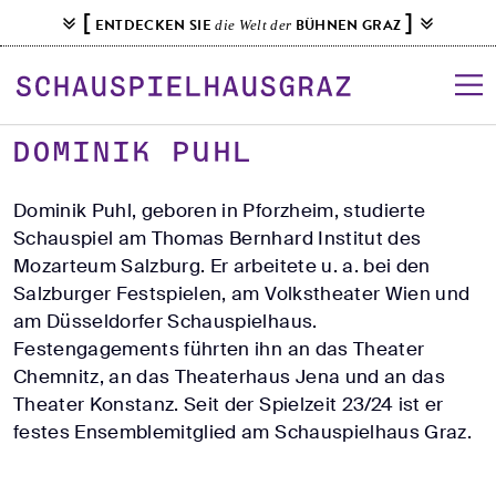
S
[
]
ENTDECKEN SIE
BÜHNEN GRAZ
die Welt der
k
i
p
t
o
DOMINIK PUHL
c
o
Dominik Puhl, geboren in Pforzheim, studierte
n
Schauspiel am Thomas Bernhard Institut des
t
Mozarteum Salzburg. Er arbeitete u. a. bei den
e
Salzburger Festspielen, am Volkstheater Wien und
n
am Düsseldorfer Schauspielhaus.
t
Festengagements führten ihn an das Theater
Chemnitz, an das Theaterhaus Jena und an das
Theater Konstanz. Seit der Spielzeit 23/24 ist er
festes Ensemblemitglied am Schauspielhaus Graz.