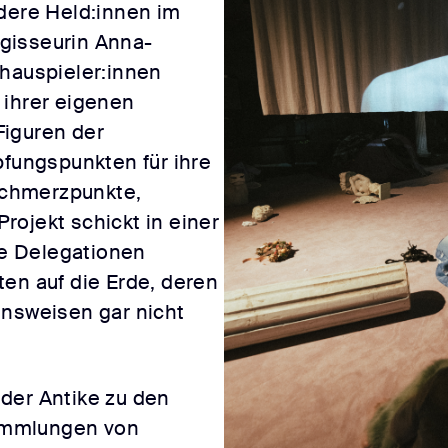
ndere Held:innen im
gisseurin Anna-
chauspieler:innen
 ihrer eigenen
Figuren der
ungspunkten für ihre
chmerzpunkte,
rojekt schickt in einer
e Delegationen
en auf die Erde, deren
ensweisen gar nicht
der Antike zu den
ammlungen von