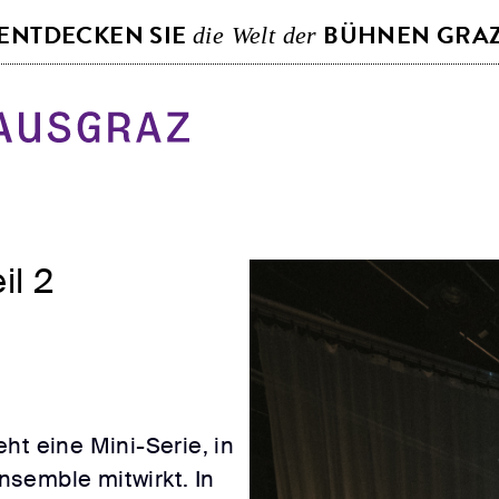
S
ENTDECKEN SIE
BÜHNEN GRA
die Welt der
k
i
p
t
o
c
o
il 2
n
t
e
n
t
ht eine Mini-Serie, in
semble mitwirkt. In