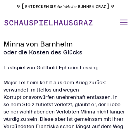
S
[
]
ENTDECKEN SIE
BÜHNEN GRAZ
die Welt der
k
i
p
t
o
Minna von Barnhelm
c
oder die Kosten des Glücks
o
n
Lustspiel von Gotthold Ephraim Lessing
t
e
Major Tellheim kehrt aus dem Krieg zurück:
n
verwundet, mittellos und wegen
t
Korruptionsvorwürfen unehrenhaft entlassen. In
seinem Stolz zutiefst verletzt, glaubt er, der Liebe
seiner wohlhabenden Verlobten Minna nicht länger
würdig zu sein. Diese aber ist gemeinsam mit ihrer
Verbündeten Franziska schon längst auf dem Weg