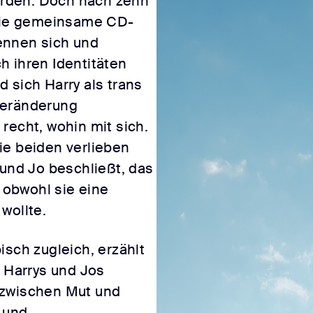
rden. Doch nach zehn
 die gemeinsame CD-
ennen sich und
h ihren Identitäten
 sich Harry als trans
Veränderung
recht, wohin mit sich.
ie beiden verlieben
 und Jo beschließt, das
obwohl sie eine
wollte.
isch zugleich, erzählt
h Harrys und Jos
 zwischen Mut und
 und