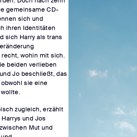
rden. Doch nach zehn
 die gemeinsame CD-
ennen sich und
h ihren Identitäten
 sich Harry als trans
Veränderung
recht, wohin mit sich.
ie beiden verlieben
 und Jo beschließt, das
obwohl sie eine
wollte.
isch zugleich, erzählt
h Harrys und Jos
 zwischen Mut und
 und