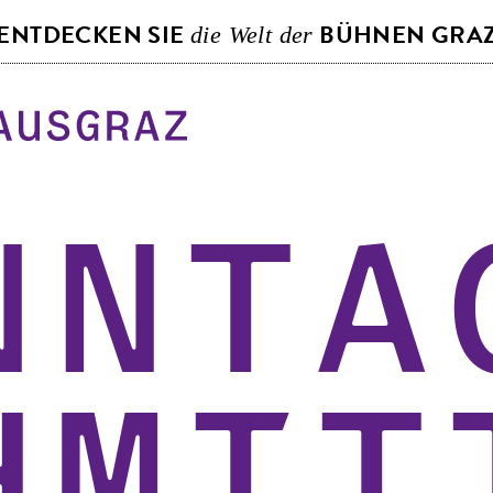
S
ENTDECKEN SIE
BÜHNEN GRA
die Welt der
k
i
p
t
o
c
o
nnta
n
t
e
n
t
hmit