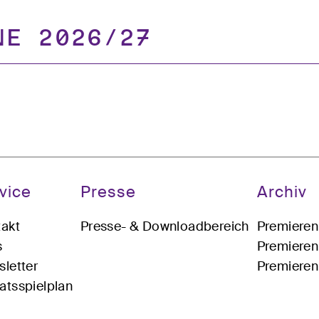
ne 2026/27
vice
Presse
Archiv
akt
Presse- & Downloadbereich
Premiere
s
Premiere
letter
Premiere
tsspielplan