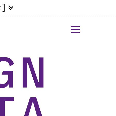
]
Z
gn
ta