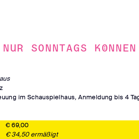
 nur sonntags können
aus
z
euung im Schauspielhaus
,
Anmeldung bis 4 Tag
€ 69,00
€ 34,50 ermäßigt