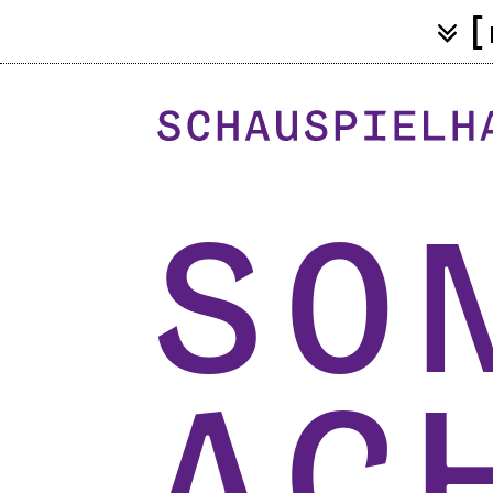
[
So
ac