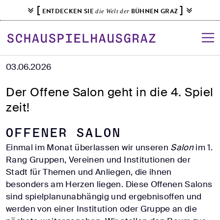
S
[
]
ENTDECKEN SIE
BÜHNEN GRAZ
die Welt der
k
i
p
t
03.06.2026
o
c
Der Offene Salon geht in die 4. Spiel
o
n
zeit!
t
e
Offener Salon
n
Einmal im Monat überlassen wir unseren
Salon
im 1.
t
Rang Gruppen, Vereinen und Institutionen der
Stadt für Themen und Anliegen, die ihnen
besonders am Herzen liegen. Diese Offenen Salons
sind spielplanunabhängig und ergebnisoffen und
werden von einer Institution oder Gruppe an die