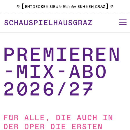
S
[
]
ENTDECKEN SIE
BÜHNEN GRAZ
die Welt der
k
i
p
t
o
c
Premieren
o
n
-Mix-Abo
t
e
n
2026/27
t
Für alle, die auch in
der Oper die ersten